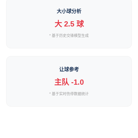
大小球分析
大 2.5 球
* 基于历史交锋模型生成
让球参考
主队 -1.0
* 基于实时伤停数据统计