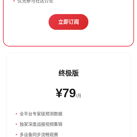
优先参与社区讨论
立即订阅
终极版
¥79
/月
全平台专家级预测数据
独家深度战报视频集锦
多设备同步流畅观赛