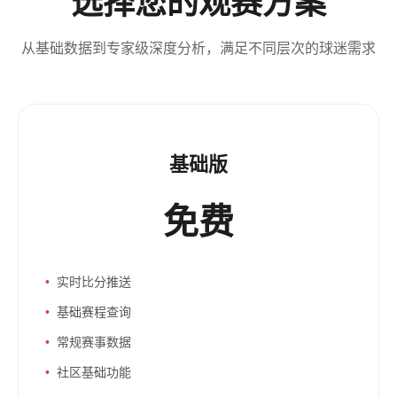
选择您的观赛方案
从基础数据到专家级深度分析，满足不同层次的球迷需求
基础版
免费
实时比分推送
基础赛程查询
常规赛事数据
社区基础功能