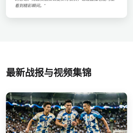
看到精彩瞬间。”
最新战报与视频集锦