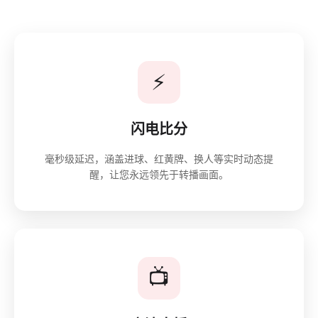
⚡
闪电比分
毫秒级延迟，涵盖进球、红黄牌、换人等实时动态提
醒，让您永远领先于转播画面。
📺