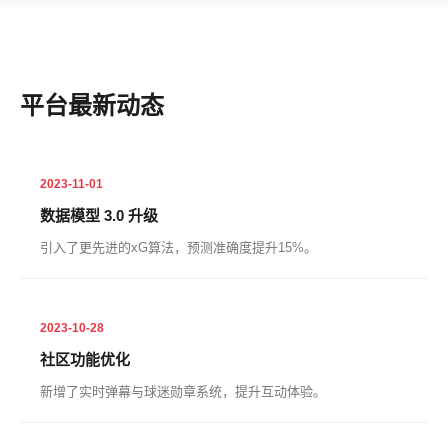
平台最新动态
2023-11-01
数据模型 3.0 升级
引入了更先进的xG算法，预测准确度提升15%。
2023-10-28
社区功能优化
新增了实时弹幕与球迷勋章系统，提升互动体验。