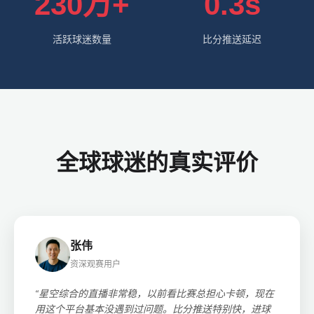
230万+
0.3s
活跃球迷数量
比分推送延迟
全球球迷的真实评价
张伟
资深观赛用户
“星空综合的直播非常稳，以前看比赛总担心卡顿，现在
用这个平台基本没遇到过问题。比分推送特别快，进球