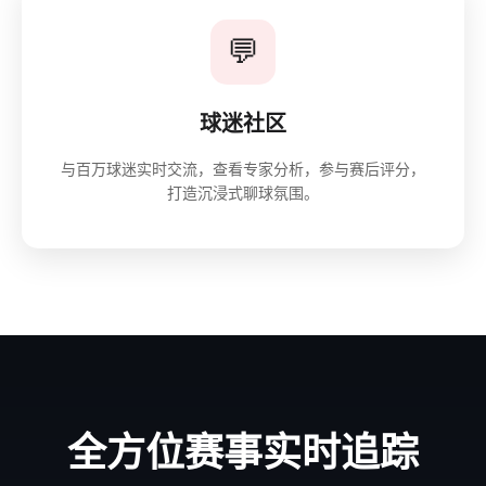
💬
球迷社区
与百万球迷实时交流，查看专家分析，参与赛后评分，
打造沉浸式聊球氛围。
全方位赛事实时追踪