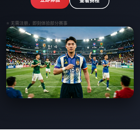
查看赛程
⭐ 无需注册，即刻体验部分赛事