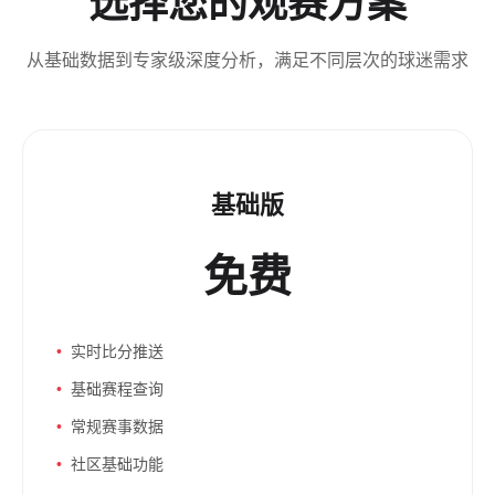
选择您的观赛方案
从基础数据到专家级深度分析，满足不同层次的球迷需求
基础版
免费
实时比分推送
基础赛程查询
常规赛事数据
社区基础功能