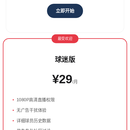
立即开始
最受欢迎
球迷版
¥29
/月
1080P高清直播权限
无广告干扰体验
详细球员历史数据