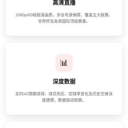
高清直播
1080p/60帧超清画质，多信号源保障，覆盖五大联赛、
世界杯及各类国际顶级赛事。
📊
深度数据
实时xG预期进球、球员热区、控球率变化及历史交锋深
度建模，数据驱动观赛。