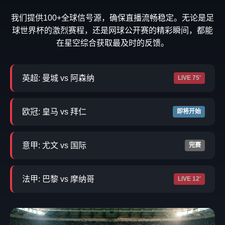
我们提供100+全球信号源，确保直播流畅稳定。无论是足
球世界杯的激烈赛程，还是网球公开赛的精彩瞬间，都能
在星空综合获取最及时的反馈。
英超: 曼城 vs 阿森纳
LIVE 75'
欧冠: 皇马 vs 拜仁
即将开始
意甲: 尤文 vs 国际
完赛
法甲: 巴黎 vs 摩纳哥
LIVE 12'