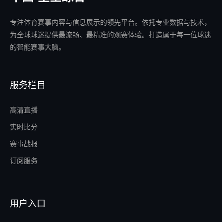
专注体育赛事内容与信息展示的领先平台。依托专业数据与技术，
为全球球迷提供最流畅、最精准的观赛体验。打造属于每一位球迷
的智能赛事大脑。
服务栏目
高清直播
实时比分
赛事战报
订阅服务
用户入口