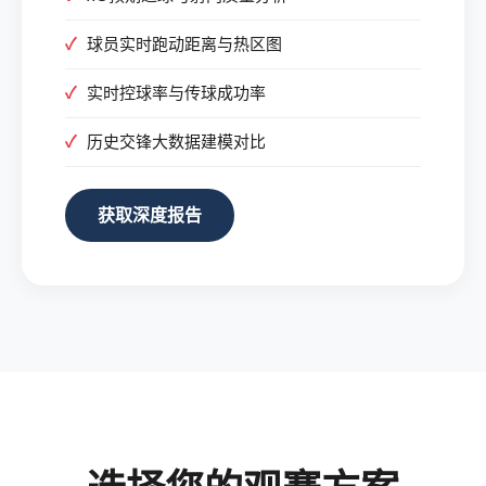
球员实时跑动距离与热区图
实时控球率与传球成功率
历史交锋大数据建模对比
获取深度报告